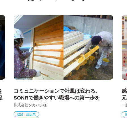
を
コミュニケーションで社風は変わる、
感
促
SONRで働きやすい職場への第一歩を
元
株式会社タカハシ様
一
建築・建設業