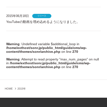
2015年06月18日
リリース
YouTubeの動画を埋め込めるようになりました。
Warning
: Undefined variable $additional_loop in
/home/exthost/sonr.jp/public_html/guide/cms/wp-
content/themes/sonr/archive.php
on line
270
Warning
: Attempt to read property "max_num_pages" on null
in
/home/exthost/sonr.jp/public_html/guide/cms/wp-
content/themes/sonr/archive.php
on line
270
HOME
2015年