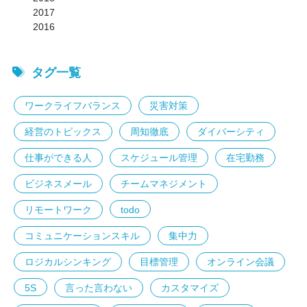
2017
2016
タグ一覧
ワークライフバランス
災害対策
経営のトピックス
周知徹底
ダイバーシティ
仕事ができる人
スケジュール管理
在宅勤務
ビジネスメール
チームマネジメント
リモートワーク
todo
コミュニケーションスキル
集中力
ロジカルシンキング
目標管理
オンライン会議
5S
言った言わない
カスタマイズ